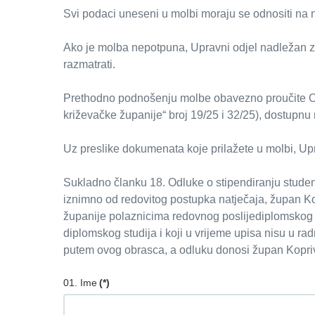
Svi podaci uneseni u molbi moraju se odnositi na nje
Ako je molba nepotpuna, Upravni odjel nadležan 
razmatrati.
Prethodno podnošenju molbe obavezno proučite Odl
križevačke županije“ broj 19/25 i 32/25), dostupnu
Uz preslike dokumenata koje prilažete u molbi, Upr
Sukladno članku 18. Odluke o stipendiranju studen
iznimno od redovitog postupka natječaja, župan Ko
županije polaznicima redovnog poslijediplomskog sv
diplomskog studija i koji u vrijeme upisa nisu u
putem ovog obrasca, a odluku donosi župan Kopri
01. Ime
(*)