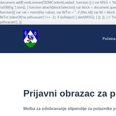
document.addEventListener('DOMContentLoaded', function () { var MSG = 'Naveden
\u036f]/g,'').trim(); } function attach(blockSelector){ var block = document.que
function(){ var val = norm(this.value); var lblTxt = ''; if (this.id){ var lbl = bloc
lblTxt.indexOf('ne prihvacam') !== -1); if (isReject) { alert(MSG); } }); }); } 
prihvacam'); });
Početna
Prijavni obrazac za p
Molba za odobravanje stipendije za polaznike p