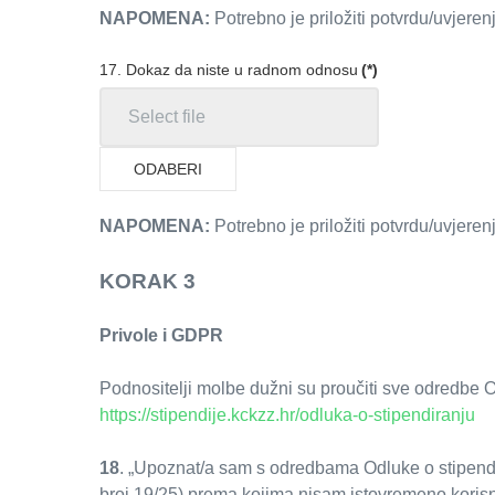
NAPOMENA:
Potrebno je priložiti potvrdu/uvjerenj
17. Dokaz da niste u radnom odnosu
(*)
ODABERI
NAPOMENA:
Potrebno je priložiti potvrdu/uvjer
KORAK 3
Privole i GDPR
Podnositelji molbe dužni su proučiti sve odredbe 
https://stipendije.kckzz.hr/odluka-o-stipendiranju
18
. „Upoznat/a sam s odredbama Odluke o stipendi
broj 19/25) prema kojima nisam istovremeno korisn