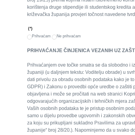
korištenja druge stipendije ili studentskog kredit
križevačka županija provjeri točnost navedene tvrd
(*)
Prihvaćam
Ne prihvaćam
PRIHVAĆANJE ČINJENICA VEZANIH UZ ZAŠ
Prihvaćanjem ove točke smatra se da slobodno i izr
županiji (u daljnjem tekstu: Voditelju obrade) u sv
dati privolu za obradu osobnih podataka kako je 
GDPR) i Zakonu o provedbi opće uredbe o zaštiti po
objavljena i može se pročitati na web stranici Kop
odgovarajućih organizacijskih i tehničkih mjera zaš
Vaših osobnih podataka te je pristup osobnim po
samo u dijelu provedbe ugovornih i zakonskih obve
za koju su prikupljani sukladno Pravilima za upra
županije“ broj 28/20.). Napominjemo da u svako do