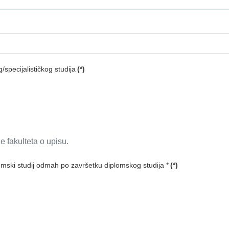
specijalističkog studija
(*)
je fakulteta o upisu.
omski studij odmah po završetku diplomskog studija *
(*)