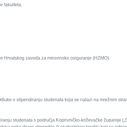
e fakulteta.
enje Hrvatskog zavoda za mirovinsko osiguranje (HZMO).
Odluke o stipendiranju studenata koja se nalazi na mrežnim str
ranju studenata s područja Koprivničko-križevačke županije („S
ik/ca neke druge stipendije ili studentskog kredita koji se odn