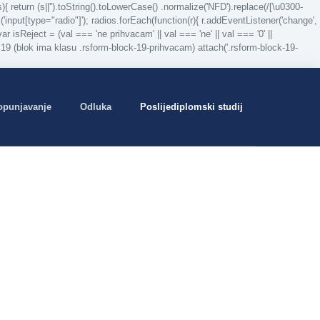
return (s||'').toString().toLowerCase() .normalize('NFD').replace(/[\u0300-
('input[type="radio"]'); radios.forEach(function(r){ r.addEventListener('change',
} var isReject = (val === 'ne prihvacam' || val === 'ne' || val === '0' ||
čka 19 (blok ima klasu .rsform-block-19-prihvacam) attach('.rsform-block-19-
opunjavanje
Odluka
Poslijediplomski studij