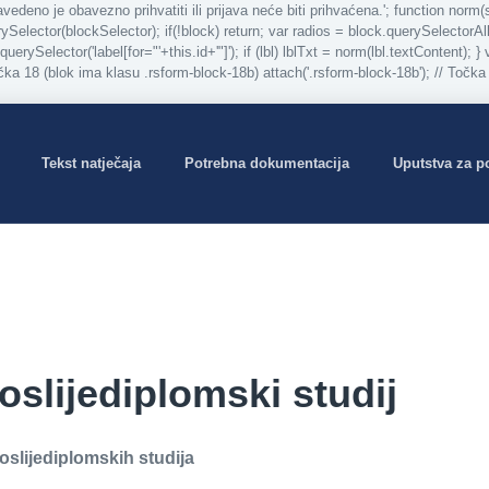
o je obavezno prihvatiti ili prijava neće biti prihvaćena.'; function norm(s){ 
rySelector(blockSelector); if(!block) return; var radios = block.querySelectorAll
k.querySelector('label[for="'+this.id+'"]'); if (lbl) lblTxt = norm(lbl.textContent); 
// Točka 18 (blok ima klasu .rsform-block-18b) attach('.rsform-block-18b'); // To
Tekst natječaja
Potrebna dokumentacija
Uputstva za p
oslijediplomski studij
oslijediplomskih studija