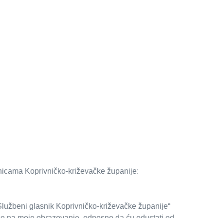
anicama Koprivničko-križevačke županije:
lužbeni glasnik Koprivničko-križevačke županije“
ose na moje obrazovanje, odnosno da ću odustati od