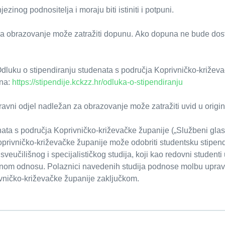
zinog podnositelja i moraju biti istiniti i potpuni.
za obrazovanje može zatražiti dopunu. Ako dopuna ne bude dos
uku o stipendiranju studenata s područja Koprivničko-križevač
 na:
https://stipendije.kckzz.hr/odluka-o-stipendiranju
avni odjel nadležan za obrazovanje može zatražiti uvid u origin
ata s područja Koprivničko-križevačke županije („Službeni glasn
privničko-križevačke županije može odobriti studentsku stipen
eučilišnog i specijalističkog studija, koji kao redovni studenti
 radnom odnosu. Polaznici navedenih studija podnose molbu upr
vničko-križevačke županije zaključkom.