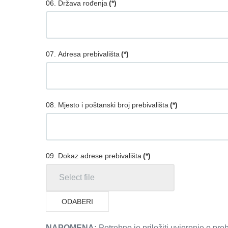
06. Država rođenja
(*)
07. Adresa prebivališta
(*)
08. Mjesto i poštanski broj prebivališta
(*)
09. Dokaz adrese prebivališta
(*)
ODABERI
NAPOMENA:
Potrebno je priložiti uvjerenje o pr