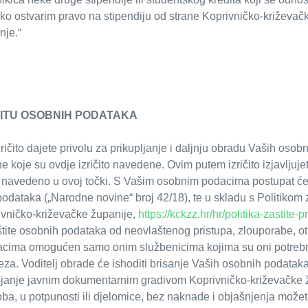
a ako ostvarim pravo na stipendiju od strane Koprivničko-križev
nje.“
TITU OSOBNIH PODATAKA
ičito dajete privolu za prikupljanje i daljnju obradu Vaših oso
rhe koje su ovdje izričito navedene. Ovim putem izričito izjavlju
to navedeno u ovoj točki. S Vašim osobnim podacima postupat ć
dataka („Narodne novine“ broj 42/18), te u skladu s Politikom z
rivničko-križevačke županije,
https://kckzz.hr/hr/politika-zastite
tite osobnih podataka od neovlaštenog pristupa, zlouporabe, otkr
dacima omogućen samo onim službenicima kojima su oni potrebn
za. Voditelj obrade će ishoditi brisanje Vaših osobnih podataka
vljanje javnim dokumentarnim gradivom Koprivničko-križevačke 
ba, u potpunosti ili djelomice, bez naknade i objašnjenja može