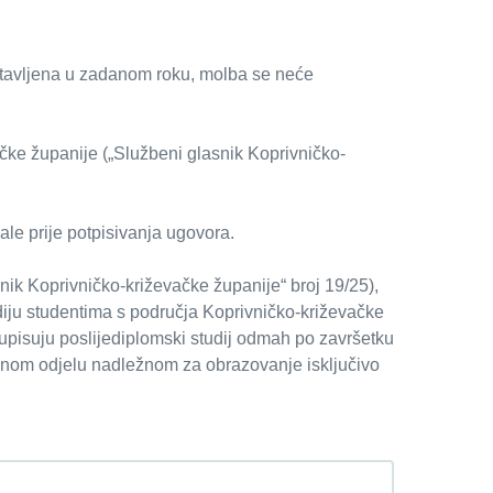
tavljena u zadanom roku, molba se neće
ke županije („Službeni glasnik Koprivničko-
ale prije potpisivanja ugovora.
ik Koprivničko-križevačke županije“ broj 19/25),
diju studentima s područja Koprivničko-križevačke
 upisuju poslijediplomski studij odmah po završetku
avnom odjelu nadležnom za obrazovanje isključivo