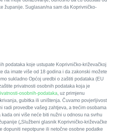
ačke županije. Suglasan/na sam da Koprivničko-
bnih podataka koje ustupate Koprivničko-križevačkoj
jete da imate više od 18 godina i da zakonski možete
emo sukladno Općoj uredbi o zaštiti podataka (EU
aštite privatnosti osobnih podataka koja je
-privatnosti-osobnih-podataka
, uz primjenu
ivanja, gubitka ili uništenja. Čuvamo povjerljivost
i radi provedbe vašeg zahtjeva, a trećim osobama
 kada oni više neće biti nužni u odnosu na svrhu
županije („Službeni glasnik Koprivničko-križevačke
te dopuniti nepotpune ili netočne osobne podatke