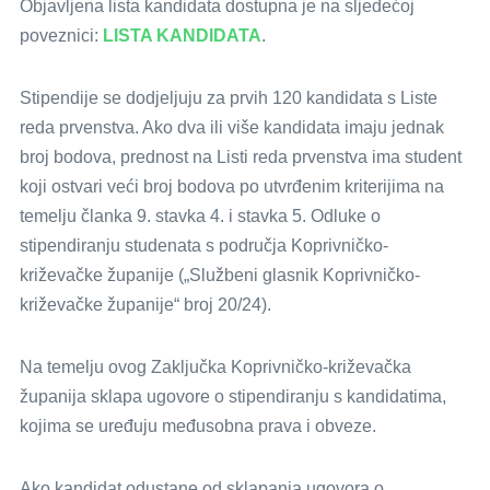
Objavljena lista kandidata dostupna je na sljedećoj
poveznici:
LISTA KANDIDATA
.
Stipendije se dodjeljuju za prvih 120 kandidata s Liste
reda prvenstva. Ako dva ili više kandidata imaju jednak
broj bodova, prednost na Listi reda prvenstva ima student
koji ostvari veći broj bodova po utvrđenim kriterijima na
temelju članka 9. stavka 4. i stavka 5. Odluke o
stipendiranju studenata s područja Koprivničko-
križevačke županije („Službeni glasnik Koprivničko-
križevačke županije“ broj 20/24).
Na temelju ovog Zaključka Koprivničko-križevačka
županija sklapa ugovore o stipendiranju s kandidatima,
kojima se uređuju međusobna prava i obveze.
Ako kandidat odustane od sklapanja ugovora o