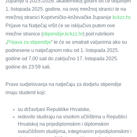
županije u 2025./2026. akademskoj godini bit će objavljen
1. listopada 2025. godine, na ovoj mrežnoj stranici te na
mrežnoj stranici Koprivničko-križevačke županije
kckzz.hr
.
Prijave na Natječaj vršit će se isključivo putem ove
mrežne stranice (
stipendije.kckzz.hr
) pod rubrikom
„
Prijava za stipendije
“ te će se smatrati valjanima ako su
podnesene u natječajnom roku od 1. listopada 2025.
godine od 7,00 sati do zaključno 17. listopada 2025.
godine do 23:59 sati.
Pravo sudjelovanja na natječaju za dodjelu stipendije
imaju studenti koji:
su državljani Republike Hrvatske,
redovito studiraju na visokim učilištima u Republici
Hrvatskoj na prijediplomskim i diplomskim
sveučilišnim studijima, integriranim prijediplomskim i